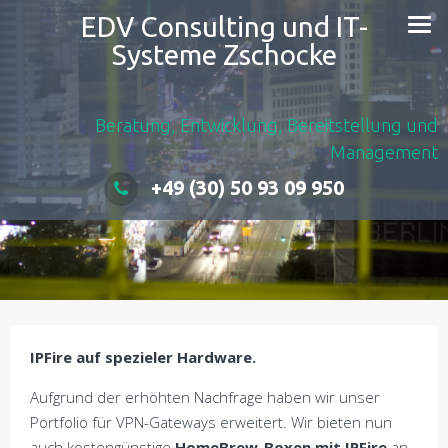
EDV Consulting und IT-
Systeme Zschocke
Beratung, Entwicklung, Bereitstellung und
Management
+49 (30) 50 93 09 950
IPFire auf spezieler Hardware.
Aufgrund der erhöhten Nachfrage haben wir unser
Portfolio für VPN-Gateways erweitert. Wir bieten nun
auch kostengünstige
HomeBrew-Boxen mit IPFire
an,